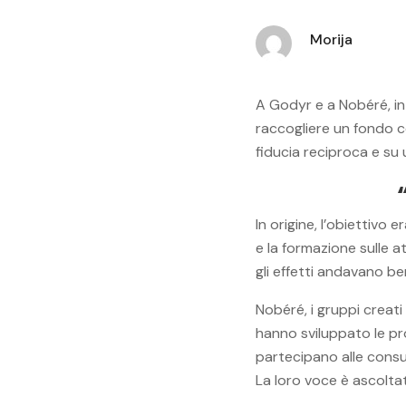
Morija
A Godyr e a Nobéré, in 
raccogliere un fondo co
fiducia reciproca e su 
In origine, l’obiettivo 
e la formazione sulle a
gli effetti andavano be
Nobéré, i gruppi creat
hanno sviluppato le pro
partecipano alle consul
La loro voce è ascoltat