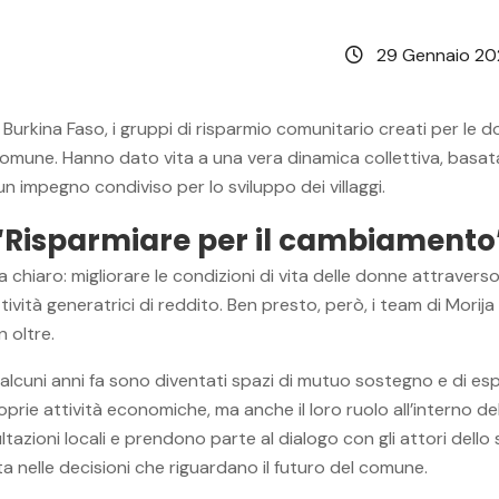
29 Gennaio 2
Burkina Faso, i gruppi di risparmio comunitario creati per le d
mune. Hanno dato vita a una vera dinamica collettiva, basata s
un impegno condiviso per lo sviluppo dei villaggi.
“Risparmiare per il cambiamento
era chiaro: migliorare le condizioni di vita delle donne attraverso
ttività generatrici di reddito. Ben presto, però, i team di Mor
n oltre.
i alcuni anni fa sono diventati spazi di mutuo sostegno e di e
prie attività economiche, ma anche il loro ruolo all’interno de
tazioni locali e prendono parte al dialogo con gli attori dello s
a nelle decisioni che riguardano il futuro del comune.