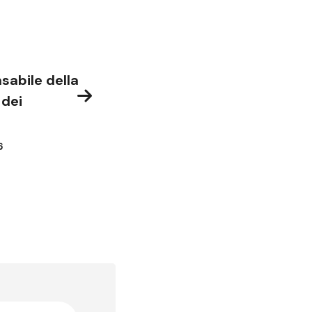
sabile della
 dei
6