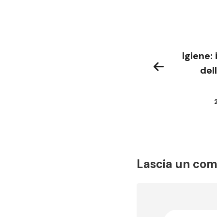
Igiene: 
del
Lascia un co