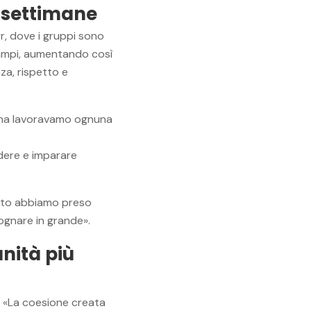
 settimane
r, dove i gruppi sono
 campi, aumentando così
za, rispetto e
rima lavoravamo ognuna
idere e imparare
etto abbiamo preso
ognare in grande».
nità più
: «La coesione creata