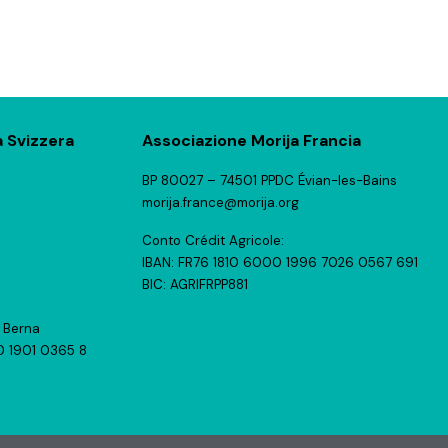
a Svizzera
Associazione Morija Francia
BP 80027 – 74501 PPDC Évian-les-Bains
morija.france@morija.org
Conto Crédit Agricole:
IBAN: FR76 1810 6000 1996 7026 0567 691
BIC: AGRIFRPP881
 Berna
 1901 0365 8