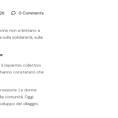
026
0 Comments
onne non si limitano a
ulla solidarietà, sulla
”
 il risparmio collettivo
ija hanno constatato che
spressione. Le donne
lla comunità. Oggi
viluppo del villaggio.