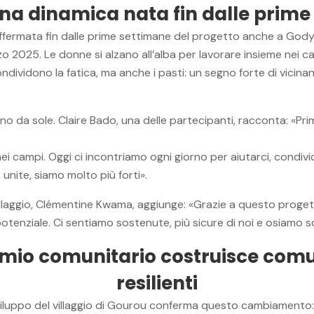
na dinamica nata fin dalle prime
ffermata fin dalle prime settimane del progetto anche a Gody
rzo 2025. Le donne si alzano all’alba per lavorare insieme nei
ndividono la fatica, ma anche i pasti: un segno forte di vicinan
no da sole. Claire Bado, una delle partecipanti, racconta: «P
ei campi. Oggi ci incontriamo ogni giorno per aiutarci, condiv
 unite, siamo molto più forti».
villaggio, Clémentine Kwama, aggiunge: «Grazie a questo prog
otenziale. Ci sentiamo sostenute, più sicure di noi e osiamo s
armio comunitario costruisce comu
resilienti
viluppo del villaggio di Gourou conferma questo cambiamento