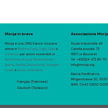
Morija in breve
Associazione Morij
Morija è una ONG franco-svizzera
Route Industrielle 45
attiva in
Burkina Faso
,
Togo
,
Ciad
e
Casella postale 73
Camerun
per azioni sostenibili in
1897 Le Bouveret
Nutrizione
,
Acqua-Risanamento-
Tel. +41(0)24 472 80 70
Igiene
,
Sanità
,
Educazione
,
Sviluppo
info@morija.org
rurale
e
Aiuto umanitario
.
Banca Postfinance,
Mingerstrasse 20, 3030
Français
(
Francese
)
IBAN: CH43 0900 0000
Deutsch
(
Tedesco
)