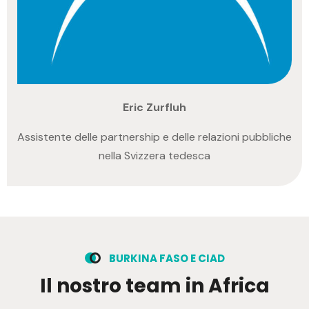
Eric Zurfluh
Assistente delle partnership e delle relazioni pubbliche
nella Svizzera tedesca
B
U
R
K
I
N
A
F
A
S
O
E
C
I
A
D
I
l
n
o
s
t
r
o
t
e
a
m
i
n
A
f
r
i
c
a