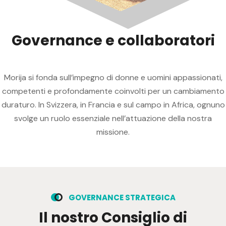
G
o
v
e
r
n
a
n
c
e
e
c
o
l
l
a
b
o
r
a
t
o
r
i
Morija si fonda sull’impegno di donne e uomini appassionati,
competenti e profondamente coinvolti per un cambiamento
duraturo. In Svizzera, in Francia e sul campo in Africa, ognuno
svolge un ruolo essenziale nell’attuazione della nostra
missione.
G
O
V
E
R
N
A
N
C
E
S
T
R
A
T
E
G
I
C
A
I
l
n
o
s
t
r
o
C
o
n
s
i
g
l
i
o
d
i