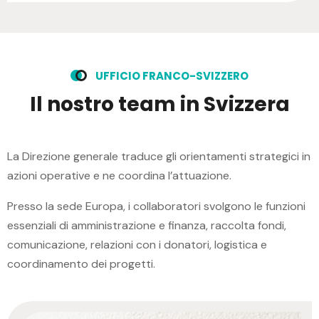
U
F
F
I
C
I
O
F
R
A
N
C
O
-
S
V
I
Z
Z
E
R
O
I
l
n
o
s
t
r
o
t
e
a
m
i
n
S
v
i
z
z
e
r
a
La Direzione generale traduce gli orientamenti strategici in
azioni operative e ne coordina l’attuazione.
Presso la sede Europa, i collaboratori svolgono le funzioni
essenziali di amministrazione e finanza, raccolta fondi,
comunicazione, relazioni con i donatori, logistica e
coordinamento dei progetti.