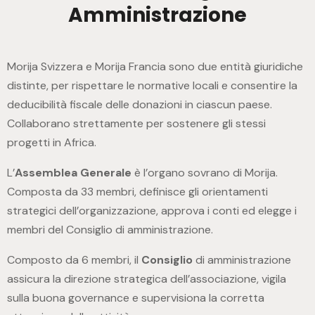
A
m
m
i
n
i
s
t
r
a
z
i
o
n
e
Morija Svizzera e Morija Francia sono due entità giuridiche
distinte, per rispettare le normative locali e consentire la
deducibilità fiscale delle donazioni in ciascun paese.
Collaborano strettamente per sostenere gli stessi
progetti in Africa.
L’
Assemblea Generale
è l’organo sovrano di Morija.
Composta da 33 membri, definisce gli orientamenti
strategici dell’organizzazione, approva i conti ed elegge i
membri del Consiglio di amministrazione.
Composto da 6 membri, il
Consiglio
di amministrazione
assicura la direzione strategica dell’associazione, vigila
sulla buona governance e supervisiona la corretta