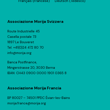
Français
(
Francese
)
Deutsch
(
Tedesco
)
Associazione Morija Svizzera
Route Industrielle 45
Casella postale 73
1897 Le Bouveret
Tel. +41(0)24 472 80 70
info@morija.org
Banca Postfinance,
Mingerstrasse 20, 3030 Berna
IBAN: CH43 0900 0000 1901 0365 8
Associazione Morija Francia
BP 80027 – 74501 PPDC Évian-les-Bains
morija.france@morija.org