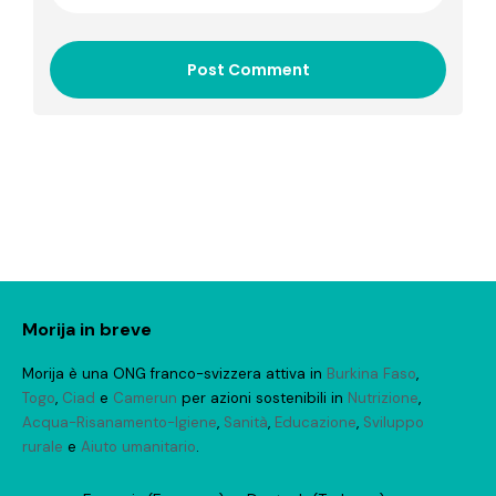
Post Comment
Morija in breve
Morija è una ONG franco-svizzera attiva in
Burkina Faso
,
Togo
,
Ciad
e
Camerun
per azioni sostenibili in
Nutrizione
,
Acqua-Risanamento-Igiene
,
Sanità
,
Educazione
,
Sviluppo
rurale
e
Aiuto umanitario
.