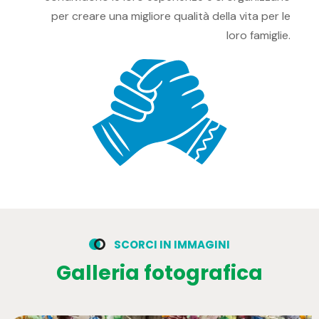
per creare una migliore qualità della vita per le
loro famiglie.
S
C
O
R
C
I
I
N
I
M
M
A
G
I
N
I
G
a
l
l
e
r
i
a
f
o
t
o
g
r
a
f
i
c
a