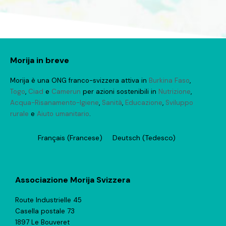
Morija in breve
Morija è una ONG franco-svizzera attiva in
Burkina Faso
,
Togo
,
Ciad
e
Camerun
per azioni sostenibili in
Nutrizione
,
Acqua-Risanamento-Igiene
,
Sanità
,
Educazione
,
Sviluppo
rurale
e
Aiuto umanitario
.
Français
(
Francese
)
Deutsch
(
Tedesco
)
Associazione Morija Svizzera
Route Industrielle 45
Casella postale 73
1897 Le Bouveret