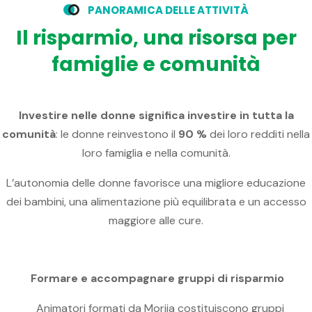
P
A
N
O
R
A
M
I
C
A
D
E
L
L
E
A
T
T
I
V
I
T
À
I
l
r
i
s
p
a
r
m
i
o
,
u
n
a
r
i
s
o
r
s
a
p
e
r
f
a
m
i
g
l
i
e
e
c
o
m
u
n
i
t
à
Investire nelle donne significa investire in tutta la
comunità
: le donne reinvestono il
90 %
dei loro redditi nella
loro famiglia e nella comunità.
L’autonomia delle donne favorisce una migliore educazione
dei bambini, una alimentazione più equilibrata e un accesso
maggiore alle cure.
Formare e accompagnare gruppi di risparmio
Animatori formati da Morija costituiscono gruppi