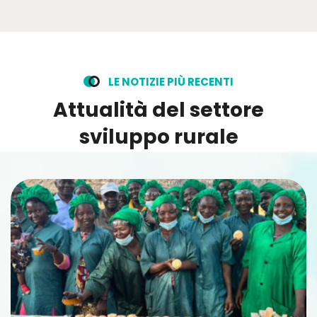
L
E
N
O
T
I
Z
I
E
P
I
Ù
R
E
C
E
N
T
I
A
t
t
u
a
l
i
t
à
d
e
l
s
e
t
t
o
r
e
s
v
i
l
u
p
p
o
r
u
r
a
l
e