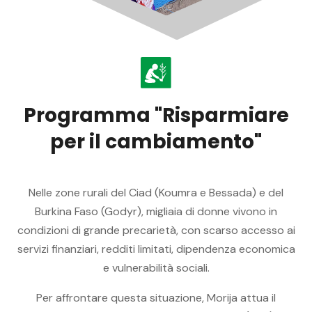
P
r
o
g
r
a
m
m
a
"
R
i
s
p
a
r
m
i
a
r
e
p
e
r
i
l
c
a
m
b
i
a
m
e
n
t
o
"
Nelle zone rurali del Ciad (Koumra e Bessada) e del
Burkina Faso (Godyr), migliaia di donne vivono in
condizioni di grande precarietà, con scarso accesso ai
servizi finanziari, redditi limitati, dipendenza economica
e vulnerabilità sociali.
Per affrontare questa situazione, Morija attua il