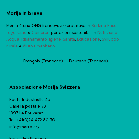
Morija in breve
Morija è una ONG franco-svizzera attiva in
Burkina Faso
,
Togo
,
Ciad
e
Camerun
per azioni sostenibili in
Nutrizione
,
Acqua-Risanamento-Igiene
,
Sanità
,
Educazione
,
Sviluppo
rurale
e
Aiuto umanitario
.
Français
(
Francese
)
Deutsch
(
Tedesco
)
Associazione Morija Svizzera
Route Industrielle 45
Casella postale 73
1897 Le Bouveret
Tel. +41(0)24 472 80 70
info@morija.org
Banca Postfinance,