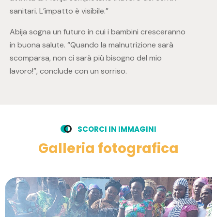
sanitari. L’impatto è visibile.”
Abija sogna un futuro in cui i bambini cresceranno
in buona salute. “Quando la malnutrizione sarà
scomparsa, non ci sarà più bisogno del mio
lavoro!”, conclude con un sorriso.
S
C
O
R
C
I
I
N
I
M
M
A
G
I
N
I
G
a
l
l
e
r
i
a
f
o
t
o
g
r
a
f
i
c
a