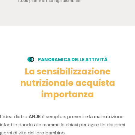
1.000
piante di moringa distribuite
P
A
N
O
R
A
M
I
C
A
D
E
L
L
E
A
T
T
I
V
I
T
À
L
a
s
e
n
s
i
b
i
l
i
z
z
a
z
i
o
n
e
n
u
t
r
i
z
i
o
n
a
l
e
a
c
q
u
i
s
t
a
i
m
p
o
r
t
a
n
z
a
L’idea dietro
ANJE
è semplice: prevenire la malnutrizione
infantile dando alle mamme le chiavi per agire fin dai primi
giorni di vita del loro bambino.