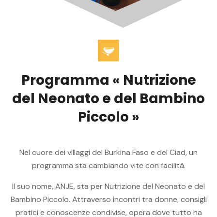
P
r
o
g
r
a
m
m
a
«
N
u
t
r
i
z
i
o
n
e
d
e
l
N
e
o
n
a
t
o
e
d
e
l
B
a
m
b
i
n
o
P
i
c
c
o
l
o
»
Nel cuore dei villaggi del Burkina Faso e del Ciad, un
programma sta cambiando vite con facilità.
Il suo nome, ANJE, sta per Nutrizione del Neonato e del
Bambino Piccolo. Attraverso incontri tra donne, consigli
pratici e conoscenze condivise, opera dove tutto ha