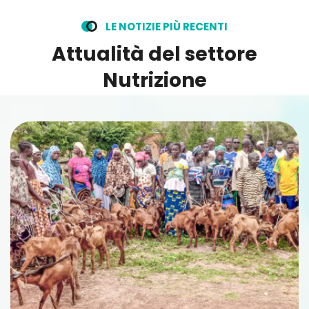
L
E
N
O
T
I
Z
I
E
P
I
Ù
R
E
C
E
N
T
I
A
t
t
u
a
l
i
t
à
d
e
l
s
e
t
t
o
r
e
N
u
t
r
i
z
i
o
n
e