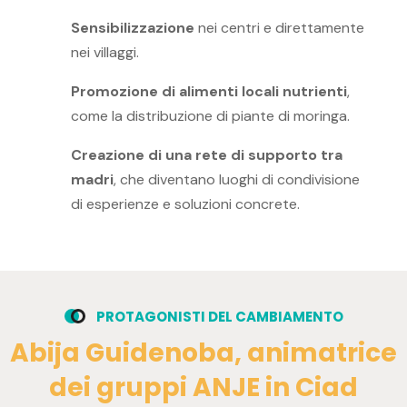
Sensibilizzazione
nei centri e direttamente
nei villaggi.
Promozione di alimenti locali nutrienti
,
come la distribuzione di piante di moringa.
Creazione di una rete di supporto tra
madri
, che diventano luoghi di condivisione
di esperienze e soluzioni concrete.
P
R
O
T
A
G
O
N
I
S
T
I
D
E
L
C
A
M
B
I
A
M
E
N
T
O
A
b
i
j
a
G
u
i
d
e
n
o
b
a
,
a
n
i
m
a
t
r
i
c
e
d
e
i
g
r
u
p
p
i
A
N
J
E
i
n
C
i
a
d