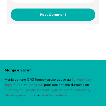
Post Comment
Morija en bref
Morija est une ONG franco-suisse active au
Burkina Faso
,
Togo
,
Tchad
et
Cameroun
pour des actions durables en
nutrition
,
eau-assainissement-hygiène
,
santé
,
éducation
,
développement rural
et
aide humanitaire
.