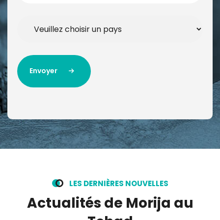
Envoyer
Envoyer
Alternative:
L
E
S
D
E
R
N
I
È
R
E
S
N
O
U
V
E
L
L
E
S
A
c
t
u
a
l
i
t
é
s
d
e
M
o
r
i
j
a
a
u