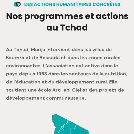
D
E
S
A
C
T
I
O
N
S
H
U
M
A
N
I
T
A
I
R
E
S
C
O
N
C
R
È
T
E
S
N
o
s
p
r
o
g
r
a
m
m
e
s
e
t
a
c
t
i
o
n
s
a
u
T
c
h
a
d
Au Tchad, Morija intervient dans les villes de
Koumra et de Bessada et dans les zones rurales
environnantes. L’association est active dans le
pays depuis 1983 dans les secteurs de la nutrition,
de l’éducation et du développement rural. Elle
soutient une école Arc-en-Ciel et des projets de
développement communautaire.