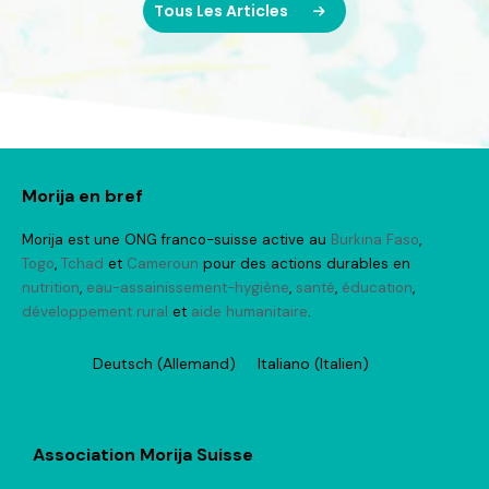
Tous Les Articles
Tous Les Articles
Morija en bref
Morija est une ONG franco-suisse active au
Burkina Faso
,
Togo
,
Tchad
et
Cameroun
pour des actions durables en
nutrition
,
eau-assainissement-hygiène
,
santé
,
éducation
,
développement rural
et
aide humanitaire
.
Deutsch
(
Allemand
)
Italiano
(
Italien
)
Association Morija Suisse