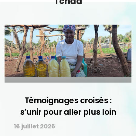
T
c
h
a
d
Témoignages croisés :
s’unir pour aller plus loin
16 juillet 2026