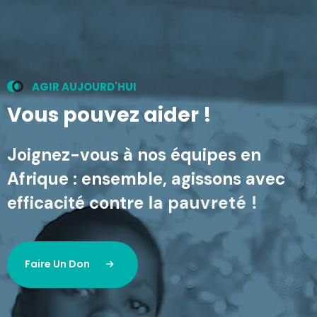
A
G
I
R
A
U
J
O
U
R
D
'
H
U
I
V
o
u
s
p
o
u
v
e
z
a
i
d
e
r
!
J
o
i
g
n
e
z
-
v
o
u
s
à
n
o
s
é
q
u
i
p
e
s
e
n
A
f
r
i
q
u
e
:
e
n
s
e
m
b
l
e
,
a
g
i
s
s
o
n
s
a
v
e
c
e
f
f
i
c
a
c
i
t
é
c
o
n
t
r
e
l
a
p
a
u
v
r
e
t
é
!
Faire Un Don
Faire Un Don