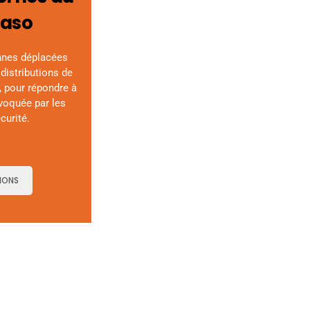
Faso
nnes déplacées
distributions de
, pour répondre à
voquée par les
curité.
IONS