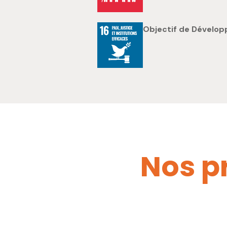
Objectif de Développ
N
o
s
p