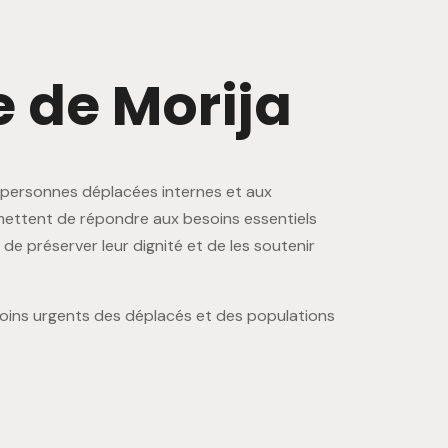
e
d
e
M
o
r
i
j
a
x personnes déplacées internes et aux
rmettent de répondre aux besoins essentiels
 de préserver leur dignité et de les soutenir
esoins urgents des déplacés et des populations