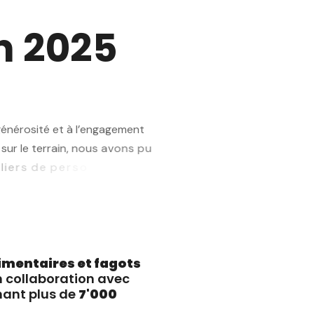
n
2
0
2
5
g
é
n
é
r
o
s
i
t
é
e
t
à
l
’
e
n
g
a
g
e
m
e
n
t
s
u
r
l
e
t
e
r
r
a
i
n
,
n
o
u
s
a
v
o
n
s
p
u
s
d
e
p
e
r
s
o
n
n
e
s
d
é
p
l
a
c
é
e
s
limentaires et fagots
n collaboration avec
nant plus de
7'000