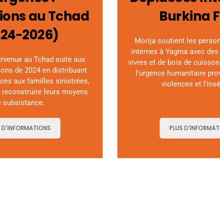
ions au Tchad
Burkina 
024-2026)
Morija soutient les perso
internes à Yagma avec des 
ervenue au Tchad suite aux
vivres et de bois de cuisson
ions de 2024 en distribuant
l’urgence humanitaire pro
ces aux familles sinistrées,
violences et l’insé
à reconstruire leurs moyens
 subsistance.
S D'INFORMATIONS
PLUS D'INFORMAT