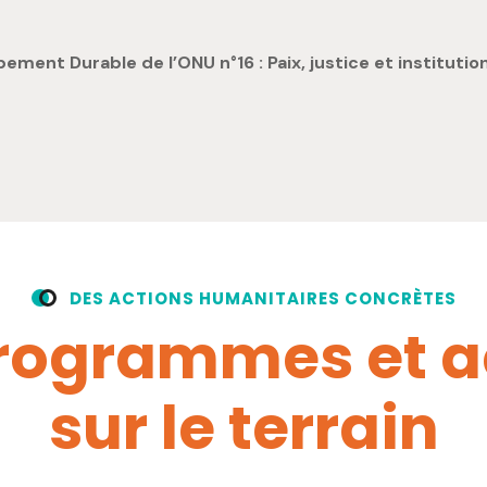
ement Durable de l’ONU n°16 : Paix, justice et institutio
D
E
S
A
C
T
I
O
N
S
H
U
M
A
N
I
T
A
I
R
E
S
C
O
N
C
R
È
T
E
S
r
o
g
r
a
m
m
e
s
e
t
a
s
u
r
l
e
t
e
r
r
a
i
n