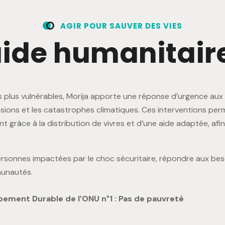
A
G
I
R
P
O
U
R
S
A
U
V
E
R
D
E
S
V
I
E
S
a
i
d
e
h
u
m
a
n
i
t
a
i
r
es plus vulnérables, Morija apporte une réponse d’urgence au
nsions et les catastrophes climatiques. Ces interventions pe
 grâce à la distribution de vivres et d’une aide adaptée, afin
s personnes impactées par le choc sécuritaire, répondre aux b
munautés.
pement Durable de l’ONU n°1 : Pas de pauvreté