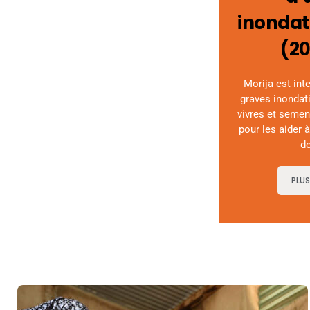
inondat
(2
Morija est int
graves inondat
vivres et semen
pour les aider 
de
PLU