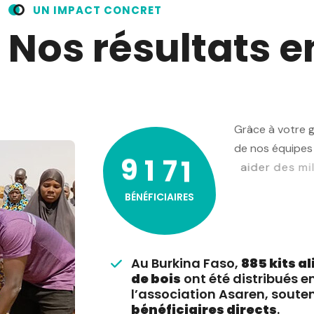
U
N
I
M
P
A
C
T
C
O
N
C
R
E
T
N
o
s
r
é
s
u
l
t
a
t
s
e
G
r
â
c
e
à
v
o
t
r
e
d
e
n
o
s
é
q
u
i
p
e
s
9
1
7
1
a
i
d
e
r
d
e
s
m
i
l
l
i
e
r
i
n
t
e
r
n
e
s
(
P
D
I
)
.
BÉNÉFICIAIRES
Au Burkina Faso,
885 kits a
de bois
ont été distribués e
l’association Asaren, soute
bénéficiaires directs
.