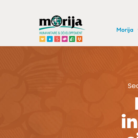
Morija
Se
i