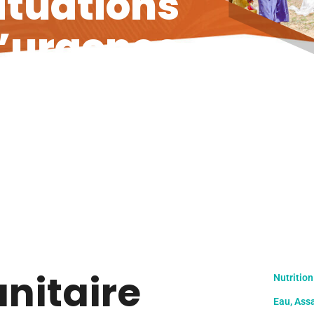
ituations
’urgence
a
n
i
t
a
i
r
e
Nutrition
Eau, Ass