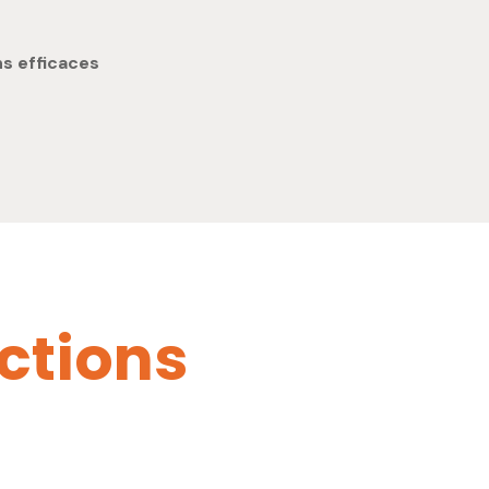
ns efficaces
c
t
i
o
n
s