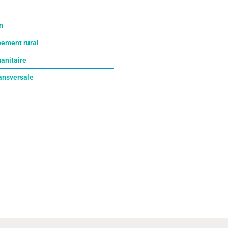
n
ement rural
anitaire
ransversale