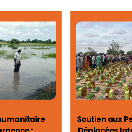
humanitaire
Soutien aux P
urgence :
Déplacées Int