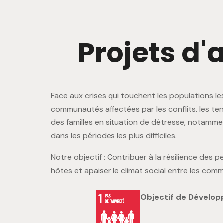
P
r
o
j
e
t
s
d
'
Face aux crises qui touchent les populations l
communautés affectées par les conflits, les te
des familles en situation de détresse, notamment
dans les périodes les plus difficiles.
Notre objectif : Contribuer à la résilience de
hôtes et apaiser le climat social entre les com
Objectif de Dévelop