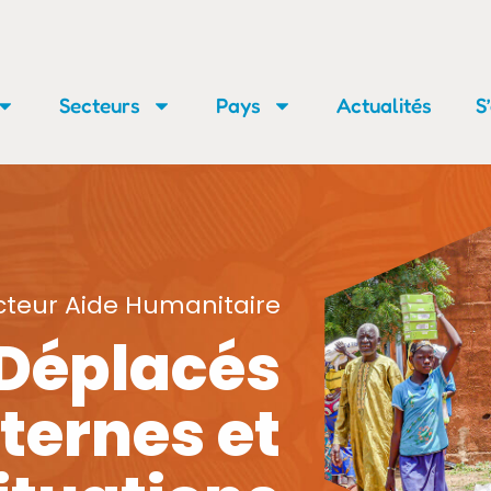
Secteurs
Pays
Actualités
S
cteur Aide Humanitaire
Déplacés
nternes et