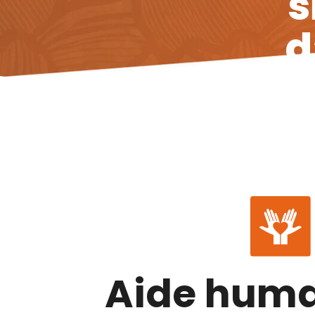
s
d
A
i
d
e
h
u
m